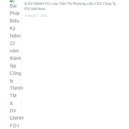
& DV GNHH F.D.I của Trần Thị Phượng Liên CEO Công Ty
FDI Việt Nam.
Tháng 5 7, 2025